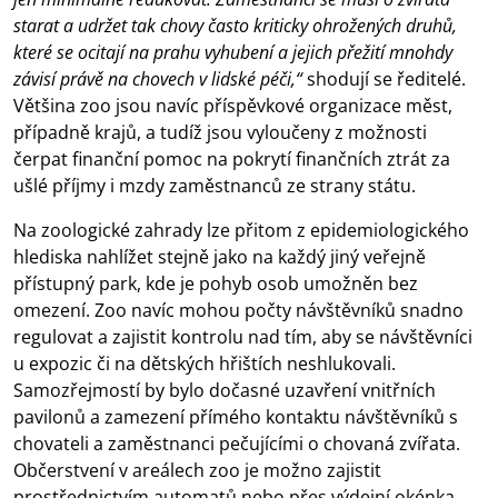
starat a udržet tak chovy často kriticky ohrožených druhů,
které se ocitají na prahu vyhubení a jejich přežití mnohdy
závisí právě na chovech v lidské péči,“
shodují se ředitelé.
Většina zoo jsou navíc příspěvkové organizace měst,
případně krajů, a tudíž jsou vyloučeny z možnosti
čerpat finanční pomoc na pokrytí finančních ztrát za
ušlé příjmy i mzdy zaměstnanců ze strany státu.
Na zoologické zahrady lze přitom z epidemiologického
hlediska nahlížet stejně jako na každý jiný veřejně
přístupný park, kde je pohyb osob umožněn bez
omezení. Zoo navíc mohou počty návštěvníků snadno
regulovat a zajistit kontrolu nad tím, aby se návštěvníci
u expozic či na dětských hřištích neshlukovali.
Samozřejmostí by bylo dočasné uzavření vnitřních
pavilonů a zamezení přímého kontaktu návštěvníků s
chovateli a zaměstnanci pečujícími o chovaná zvířata.
Občerstvení v areálech zoo je možno zajistit
prostřednictvím automatů nebo přes výdejní okénka.