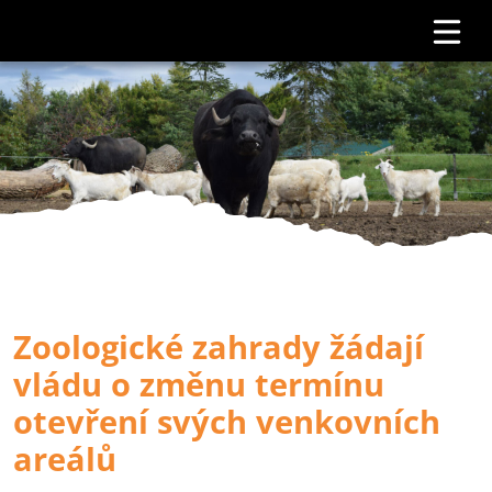
Zoologické zahrady žádají
vládu o změnu termínu
otevření svých venkovních
areálů