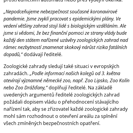
„Nepodceňujeme nebezpečnost současné koronavirové
pandemie. Jsme zvyklí pracovat s epidemickými plány. Ve
vedení většiny zahrad stojí lidé s biologickým vzděláním. Ale
jsme si vědomi, že bez finanční pomoci ze strany vlády bude
každý den státem nařízené uzávěry zoologických zahrad nad
rámec nezbytností znamenat skokový nárůst rizika fatálních
dopadů,“
dodávají ředitelé.
Zoologické zahrady sledují také situaci v evropských
zahradách.
„Podle informací našich kolegů od 3. května
otevírají významné německé zoo, např. Zoo Lipsko, Zoo Kolín
nebo Zoo Drážďany,“
doplňují ředitelé. Na základě
uvedených argumentů ředitelé zoologických zahrad
požádali dopisem vládu o přehodnocení stávajícího
nařízení tak, aby se zřizovatel každé zoologické zahrady
mohl sám rozhodnout o otevření areálu za splnění
všech zmíněných bezpečnostních opatření.