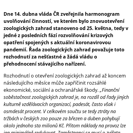
Dne 14. dubna vláda ČR zveřejnila harmonogram
uvolňování činností, ve kterém bylo znovuotevření
zoologických zahrad stanoveno od 25. května, tedy v
jedné z posledních fází rozvolňování krizových
opatření spojených s aktuální koronavirovou
pandemií. Řada zoologických zahrad považuje toto
rozhodnutí za nešťastné a žádá vládu o
přehodnocení stávajícího nařízení.
Rozhodnutí o otevření zoologických zahrad až koncem
následujícího měsíce může zapříčinit rozsáhlé
ekonomické, sociální a ochranářské škody.
„Finanční
soběstačnost zoologických zahrad je, na rozdíl od řady jiných
kulturně vzdělávacích organizací, padesát, často však i
osmdesát procent. V celkovém součtu se tedy ztráty na
tržbách v českých zoo pouze za březen a duben pohybují
okolo jednoho sta milionů Kč. Přitom náklady na provoz lze
jen minimálně redukovat. Zaměstnanci se musí o zvířata