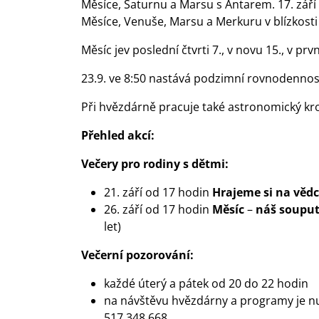
Měsíce, Saturnu a Marsu s Antarem. 17. září
Měsíce, Venuše, Marsu a Merkuru v blízkosti
Měsíc jev poslední čtvrti 7., v novu 15., v prvn
23.9. ve 8:50 nastává podzimní rovnodennos
Při hvězdárně pracuje také astronomický kr
Přehled akcí:
Večery pro rodiny s dětmi:
21. září od 17 hodin
Hrajeme si na věd
26. září od 17 hodin
Měsíc
–
náš soupu
let)
Večerní pozorování:
každé úterý a pátek od 20 do 22 hodin
na návštěvu hvězdárny a programy je nu
517 348 668.