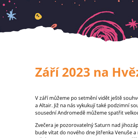
Září 2023 na Hv
V září můžeme po setmění vidět ještě souhvě
a Altair. Již na nás vykukují také podzimní 
sousední Andromedě můžeme spatřit velkou 
Zvečera je pozorovatelný Saturn nad jihoz
bude vítat do nového dne Jitřenka Venuše a 