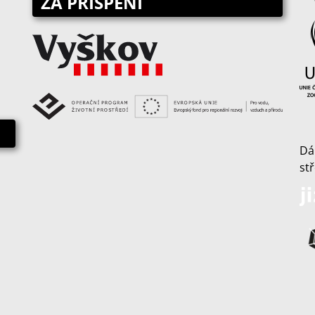
ZA PŘISPĚNÍ
Dá
st