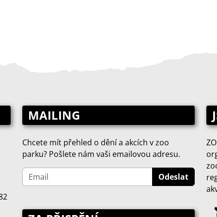
MAILING
Chcete mít přehled o dění a akcích v zoo
ZO
parku? Pošlete nám vaši emailovou adresu.
or
zo
re
ak
82