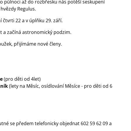
 o půlnoci až do rozbřesku nás potěší seskupení
 hvězdy Regulus.
í čtvrti 22 a v úplňku 29. září.
t a začíná astronomický podzim.
oužek, přijímáme nové členy.
ce
(pro děti od 4let)
tník
(lety na Měsíc, osídlování Měsíce - pro děti od 6
tné se předem telefonicky objednat 602 59 62 09 a