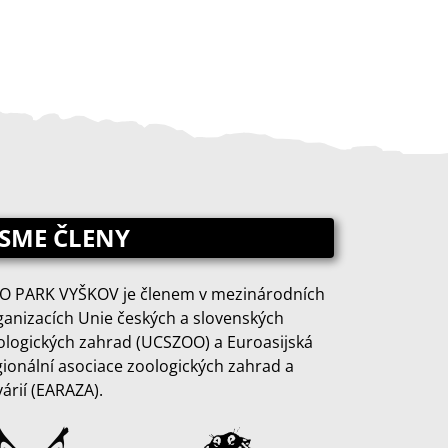
JSME ČLENY
O PARK VYŠKOV je členem v mezinárodních
ganizacích Unie českých a slovenských
ologických zahrad (UCSZOO) a Euroasijská
gionální asociace zoologických zahrad a
várií (EARAZA).