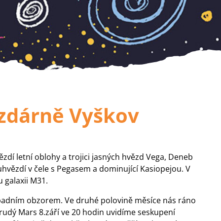
ězdárně Vyškov
zdí letní oblohy a trojici jasných hvězd Vega, Deneb
souhvězdí v čele s Pegasem a dominující Kasiopejou. V
galaxii M31.
ápadním obzorem. Ve druhé polovině měsíce nás ráno
rudý Mars 8.září ve 20 hodin uvidíme seskupení