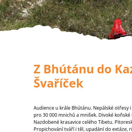
Z Bhútánu do Ka
Švaříček
Audience u krále Bhútánu. Nepálské otřesy i 
pro 30 000 mnichů a mnišek. Divoké koňské s
Nazdobené krasavice celého Tibetu. Pitoresk
Propichování tváří i těl, upadání do extáze, 