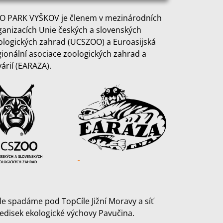
O PARK VYŠKOV je členem v mezinárodních
ganizacích Unie českých a slovenských
ologických zahrad (UCSZOO) a Euroasijská
gionální asociace zoologických zahrad a
várií (EARAZA).
le spadáme pod TopCíle Jižní Moravy a síť
ředisek ekologické výchovy Pavučina.