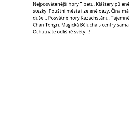
Nejposvátenější hory Tibetu. Kláštery půle
stezky. Pouštní města i zelené oázy. Čína má
duše… Posvátné hory Kazachstánu. Tajemné p
Chan Tengri. Magická Bělucha s centry šam
Ochutnáte odlišné světy…!