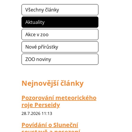
Všechny články
Aktuality
Akce v zoo
Nové přírůstky
ZOO noviny
Nejnovější články
Pozorování meteorického
roje Perseidy
28.7.2026 11:13
Povídání o Sluneční
soustavě a posezení