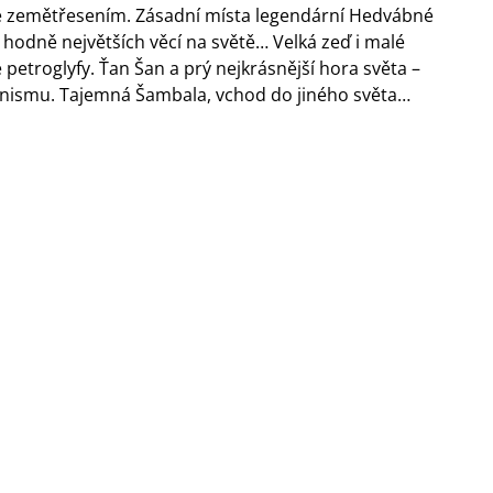
né zemětřesením. Zásadní místa legendární Hedvábné
 hodně největších věcí na světě… Velká zeď i malé
etroglyfy. Ťan Šan a prý nejkrásnější hora světa –
anismu. Tajemná Šambala, vchod do jiného světa…