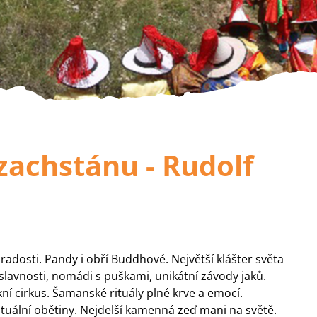
zachstánu - Rudolf
radosti. Pandy i obří Buddhové. Největší klášter světa
lavnosti, nomádi s puškami, unikátní závody jaků.
ní cirkus. Šamanské rituály plné krve a emocí.
rituální obětiny. Nejdelší kamenná zeď mani na světě.