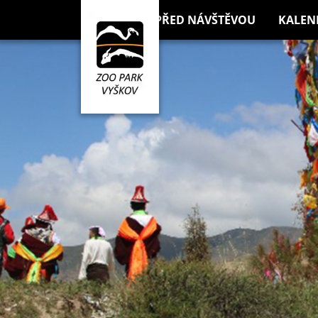
PŘED NÁVŠTĚVOU
KALEN