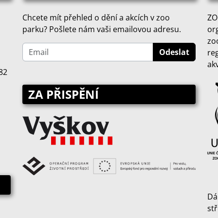
Chcete mít přehled o dění a akcích v zoo
ZO
parku? Pošlete nám vaši emailovou adresu.
or
zo
re
ak
82
ZA PŘISPĚNÍ
Dá
st