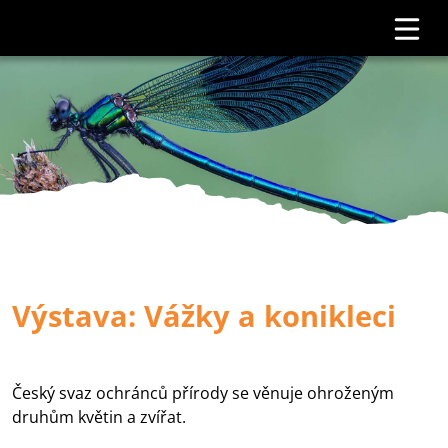
Výstava: Vážky a konikleci
Český svaz ochránců přírody se věnuje ohroženým
druhům květin a zvířat.