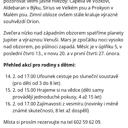
pozorovat velmi jasné hvězdy: Capella ve Vozkovi,
Aldebaran v Býku, Sírius ve Velkém psu a Prokyon v
Malém psu. Zimní obloze ovšem stále kraluje výrazné
souhvězdí Orion.
Zvečera nízko nad západním obzorem spatříme planety
Jupiter a výraznou Venuši. Mars je zpočátku noci vysoko
nad obzorem, po půlnoci zapadá. Měsíc je v úplňku 5, v
poslední čtvrti 13., v novu 20. a v první čtvrti 27. února.
Přehled akcí pro rodiny s dětmi:
2. od 17.00 Ufounek cestuje po sluneční soustavě
(pro děti od 3 do 8 let)
2. od 15.00 Hrajeme si na vědce (děti samy
provádějí jednoduché pokusy, 4 až 15 let)
2. od 17.00 Zajímavosti z vesmíru (novinky i méně
známé skutečnosti, 8 let až dospělí)
Místa si prosím rezervujte na tel 602 59 62 09.