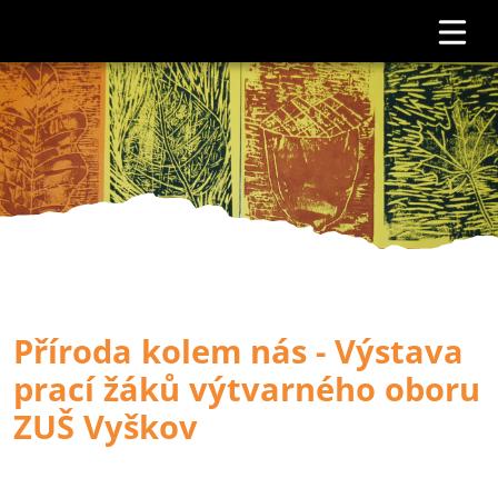
Příroda kolem nás - Výstava
prací žáků výtvarného oboru
ZUŠ Vyškov