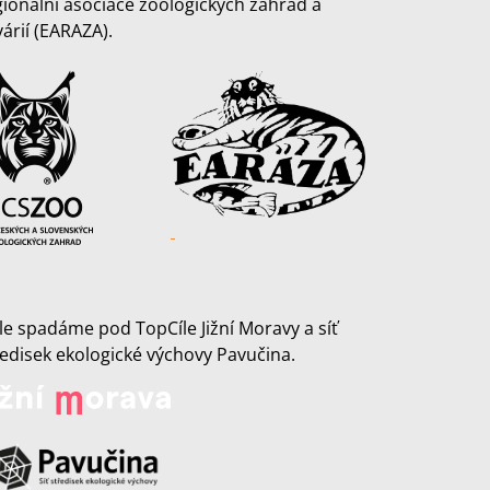
gionální asociace zoologických zahrad a
várií (EARAZA).
le spadáme pod TopCíle Jižní Moravy a síť
ředisek ekologické výchovy Pavučina.