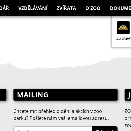
DÁŘ
VZDĚLÁVÁNÍ
ZVÍŘATA
O ZOO
DOKUME
DINOPARK
MAILING
Chcete mít přehled o dění a akcích v zoo
ZO
parku? Pošlete nám vaši emailovou adresu.
or
zo