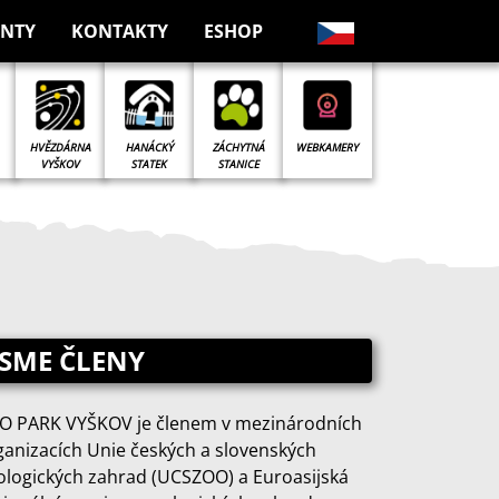
NTY
KONTAKTY
ESHOP
ZÁCHYTNÁ
HVĚZDÁRNA
HANÁCKÝ
WEBKAMERY
STANICE
VYŠKOV
STATEK
JSME ČLENY
O PARK VYŠKOV je členem v mezinárodních
ganizacích Unie českých a slovenských
ologických zahrad (UCSZOO) a Euroasijská