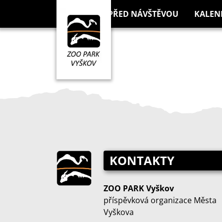
PŘED NÁVŠTĚVOU
KALEN
KONTAKTY
ZOO PARK Vyškov
příspěvková organizace Města
Vyškova