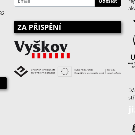
re
ak
82
ZA PŘISPĚNÍ
Dá
st