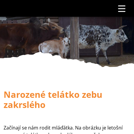
Narozené telátko zebu
zakrslého
Začínají se nám rodit mláďátka. Na obrázku je letošní