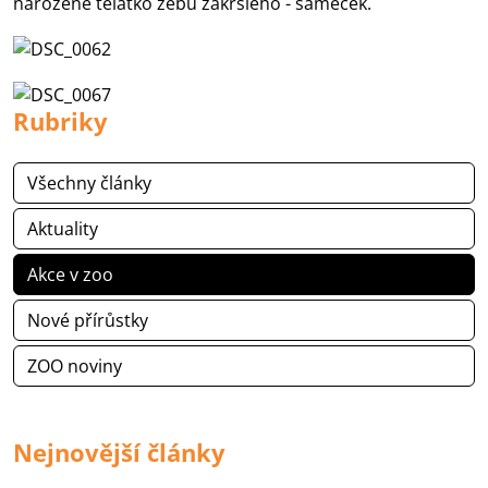
narozené telátko zebu zakrslého - sameček.
Rubriky
Všechny články
Aktuality
Akce v zoo
Nové přírůstky
ZOO noviny
Nejnovější články