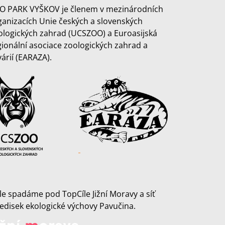
O PARK VYŠKOV je členem v mezinárodních
ganizacích Unie českých a slovenských
ologických zahrad (UCSZOO) a Euroasijská
gionální asociace zoologických zahrad a
várií (EARAZA).
le spadáme pod TopCíle Jižní Moravy a síť
ředisek ekologické výchovy Pavučina.