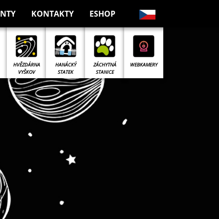
NTY
KONTAKTY
ESHOP
ZÁCHYTNÁ
HVĚZDÁRNA
HANÁCKÝ
WEBKAMERY
STANICE
VYŠKOV
STATEK