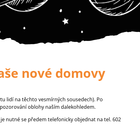
naše nové domovy
u lidí na těchto
vesmírných sousedech). Po
 pozorování oblohy naším
dalekohledem.
e nutné se předem telefonicky objednat na tel. 602