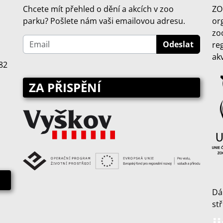
Chcete mít přehled o dění a akcích v zoo
ZO
parku? Pošlete nám vaši emailovou adresu.
or
zo
re
ak
82
ZA PŘISPĚNÍ
Dá
st