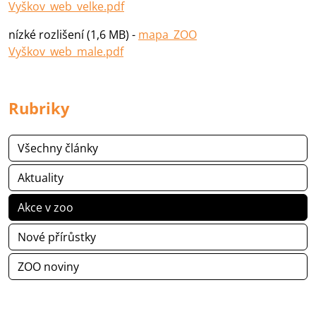
Vyškov_web_velke.pdf
nízké rozlišení (1,6 MB) -
mapa_ZOO
Vyškov_web_male.pdf
Rubriky
Všechny články
Aktuality
Akce v zoo
Nové přírůstky
ZOO noviny