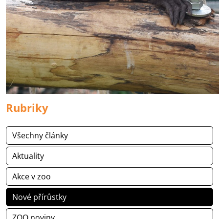
Rubriky
Všechny články
Aktuality
Akce v zoo
Nové přírůstky
ZOO noviny