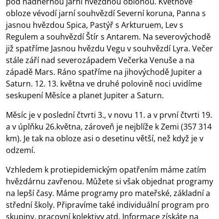
pod nádhernou jarní hvězdnou oblohou. Květnové
obloze vévodí jarní souhvězdí Severní koruna, Panna s
jasnou hvězdou Spica, Pastýř s Arkturuem, Lev s
Regulem a souhvězdí Štír s Antarem. Na severovýchodě
již spatříme Jasnou hvězdu Vegu v souhvězdí Lyra. Večer
stále září nad severozápadem Večerka Venuše a na
západě Mars. Ráno spatříme na jihovýchodě Jupiter a
Saturn. 12. 13. května ve druhé polovině noci uvidíme
seskupení Měsíce a planet Jupiter a Saturn.
Měsíc je v poslední čtvrti 3., v novu 11. a v první čtvrti 19.
a v úplňku 26.května, zároveň je nejblíže k Zemi (357 314
km). Je tak na obloze asi o desetinu větší, než když je v
odzemí.
Vzhledem k protiepidemickým opatřením máme zatím
hvězdárnu zavřenou. Můžete si však objednat programy
na lepší časy. Máme programy pro mateřské, základní a
střední školy. Připravíme také individuální program pro
skupiny, pracovní kolektivy atd. Informace získáte na