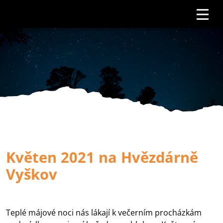
Květen 2021 na Hvězdárně
Vyškov
Teplé májové noci nás lákají k večerním procházkám