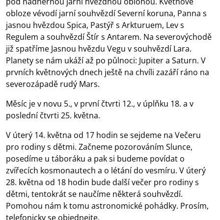
pod nádhernou jarní hvězdnou oblohou. Květnové
obloze vévodí jarní souhvězdí Severní koruna, Panna s
jasnou hvězdou Spica, Pastýř s Arkturuem, Lev s
Regulem a souhvězdí Štír s Antarem. Na severovýchodě
již spatříme Jasnou hvězdu Vegu v souhvězdí Lara.
Planety se nám ukáží až po půlnoci: Jupiter a Saturn. V
prvních květnových dnech ještě na chvíli zazáří ráno na
severozápadě rudý Mars.
Měsíc je v novu 5., v první čtvrti 12., v úplňku 18. a v
poslední čtvrti 25. května.
V úterý 14. května od 17 hodin se sejdeme na Večeru
pro rodiny s dětmi. Začneme pozorováním Slunce,
posedíme u táboráku a pak si budeme povídat o
zvířecích kosmonautech a o létání do vesmíru. V úterý
28. května od 18 hodin bude další večer pro rodiny s
dětmi, tentokrát se naučíme některá souhvězdí.
Pomohou nám k tomu astronomické pohádky. Prosím,
telefonicky se objednejte.