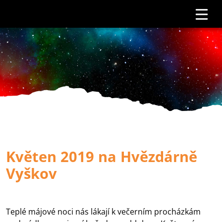
Květen 2019 na Hvězdárně
Vyškov
Teplé májové noci nás lákají k večerním procházkám