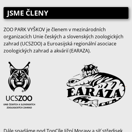
JSME ČLENY
ZOO PARK VYŠKOV je členem v mezinárodních
organizacích Unie českých a slovenských zoologických
zahrad (UCSZOO) a Euroasijská regionální asociace
zoologických zahrad a akvárií (EARAZA).
Dále spadáme pod TopCíle Jižní Moravy a síť středisek