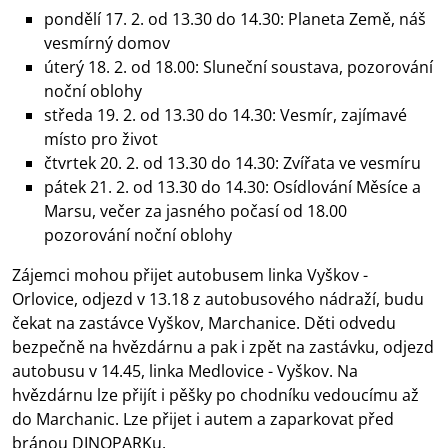
pondělí 17. 2. od 13.30 do 14.30: Planeta Země, náš
vesmírný domov
úterý 18. 2. od 18.00: Sluneční soustava, pozorování
noční oblohy
středa 19. 2. od 13.30 do 14.30: Vesmír, zajímavé
místo pro život
čtvrtek 20. 2. od 13.30 do 14.30: Zvířata ve vesmíru
pátek 21. 2. od 13.30 do 14.30: Osídlování Měsíce a
Marsu, večer za jasného počasí od 18.00
pozorování noční oblohy
Zájemci mohou přijet autobusem linka Vyškov -
Orlovice, odjezd v 13.18 z autobusového nádraží, budu
čekat na zastávce Vyškov, Marchanice. Děti odvedu
bezpečně na hvězdárnu a pak i zpět na zastávku, odjezd
autobusu v 14.45, linka Medlovice - Vyškov. Na
hvězdárnu lze přijít i pěšky po chodníku vedoucímu až
do Marchanic. Lze přijet i autem a zaparkovat před
bránou DINOPARKu.