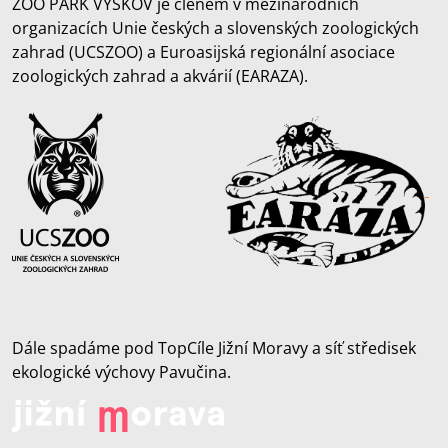
ZOO PARK VYŠKOV je členem v mezinárodních
organizacích Unie českých a slovenských zoologických
zahrad (UCSZOO) a Euroasijská regionální asociace
zoologických zahrad a akvárií (EARAZA).
Dále spadáme pod TopCíle Jižní Moravy a síť středisek
ekologické výchovy Pavučina.