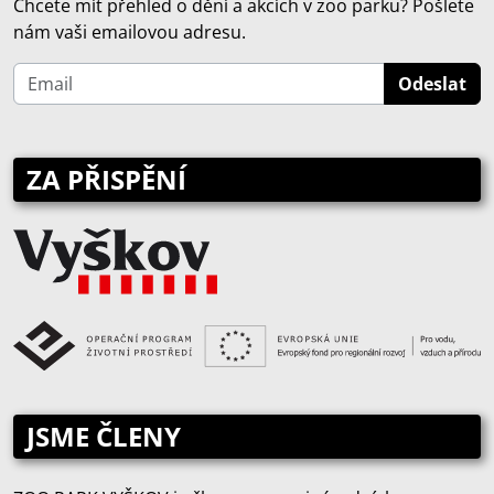
Chcete mít přehled o dění a akcích v zoo parku? Pošlete
nám vaši emailovou adresu.
ZA PŘISPĚNÍ
JSME ČLENY