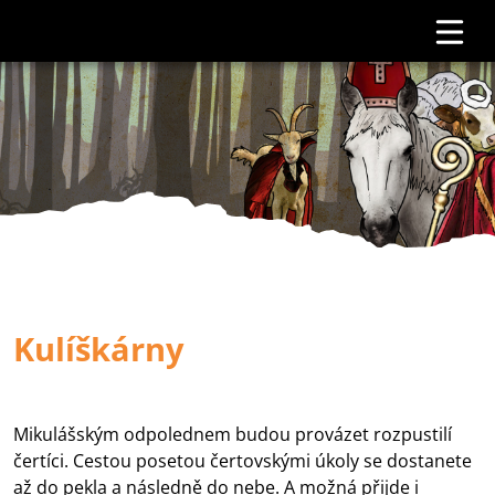
Kulíškárny
Mikulášským odpolednem budou provázet rozpustilí
čertíci. Cestou posetou čertovskými úkoly se dostanete
až do pekla a následně do nebe. A možná přijde i